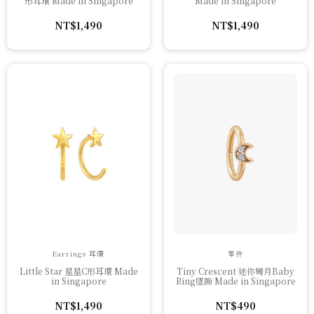
形耳環 Made in Singapore
Made in Singapore
NT$
1,490
NT$
1,490
Earrings 耳環
零件
Little Star 星星C形耳環 Made
Tiny Crescent 迷你彎月Baby
in Singapore
Ring墜飾 Made in Singapore
NT$
1,490
NT$
490