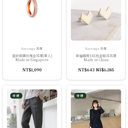
Earrings 耳環
Earrings 耳環
星砂排鑽玫瑰金耳環(單入)
幸福國度14K包金貼耳耳環
Made in Singapore
Made in China
NT$
1,090
NT$
643
NT$
1,285
原
目
始
前
價
價
格：
格：
NT$1,285。
NT$643。
特價
特價