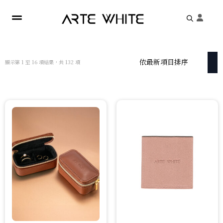
Search
for:
依
顯示第 1 至 16 項結果，共 132 項
最
新
項
目
排
序