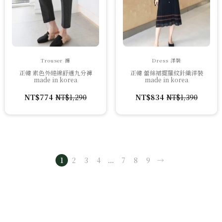
Trouser 褲
Dress 洋裝
正韓 素色外縫線舒適九分褲
正韓 蕾絲裙擺羅紋針織洋裝
made in korea
made in korea
NT$
774
NT$
1,290
NT$
834
NT$
1,390
原
目
原
目
始
前
始
前
價
價
價
價
格：
格：
格：
格：
NT$1,290。
NT$774。
NT$1,390。
NT$834。
1
2
3
4
...
7
8
9
→