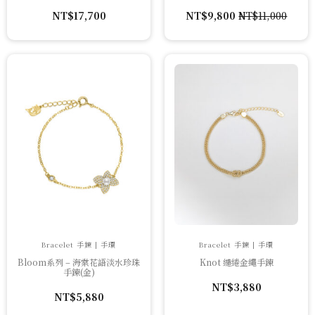
NT$
17,700
NT$
9,800
NT$
11,000
原
目
始
前
價
價
格：
格：
NT$11,000。
NT$9,800。
Bracelet 手鍊 | 手環
Bracelet 手鍊 | 手環
Bloom系列 – 海棠花語淡水珍珠
Knot 繾綣金繩手鍊
手鍊(金)
NT$
3,880
NT$
5,880