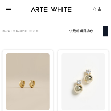
Search
for:
依
顯示第 1 至 16 項結果，共 95 項
最
新
項
目
排
序