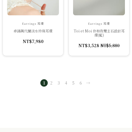
Earrings 耳環
Earrings 耳環
卓錦萬代蘭淡水珍珠耳環
Toi et Moi 你和我雙主石設計耳
環(藍)
NT$
7,980
NT$
3,528
NT$
5,880
原
目
始
前
價
價
格：
格：
NT$5,880。
NT$3,528。
1
2
3
4
5
6
→