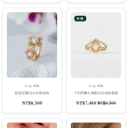
特價
Ring 戒指
Ring 戒指
秘密花園淡水珍珠戒指
V形閃鑽水滴蛋白石戒指套組
NT$
8,500
NT$
7,480
NT$
8,500
原
目
始
前
價
價
格：
格：
NT$8,500。
NT$7,480。