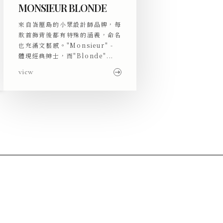
MONSIEUR BLONDE
來自峇厘島的小眾設計師品牌，每
款首飾背後都有特殊的涵義，命名
也充滿文藝感。"Monsieur" -
體現經典紳士，而"Blonde"...
view