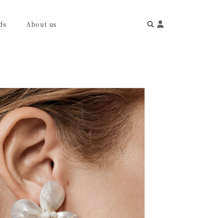
ds
About us
Search
for: