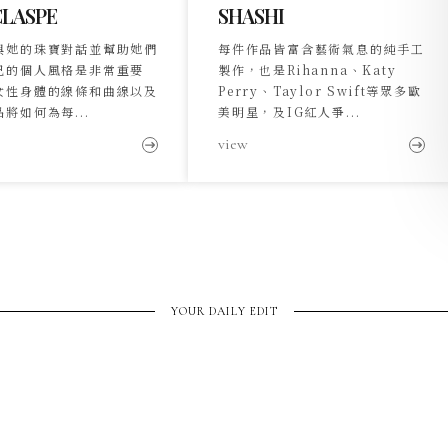
CLASPE
SHASHI
與她的珠寶對話並幫助她們
每件作品皆富含藝術氣息的純手工
己的個人風格是非常重要
製作，也是Rihanna、Katy
女性身體的線條和曲線以及
Perry、Taylor Swift等眾多歐
將如何為每...
美明星，及IG紅人爭...
view
YOUR DAILY EDIT