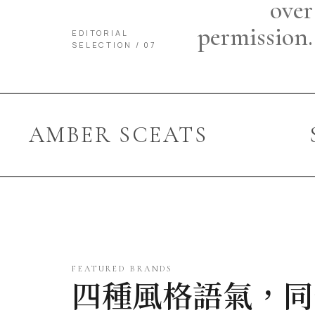
over
permission.
EDITORIAL
SELECTION / 07
AMBER SCEATS
FEATURED BRANDS
四種風格語氣，同