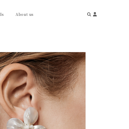
ds
About us
Search
for: