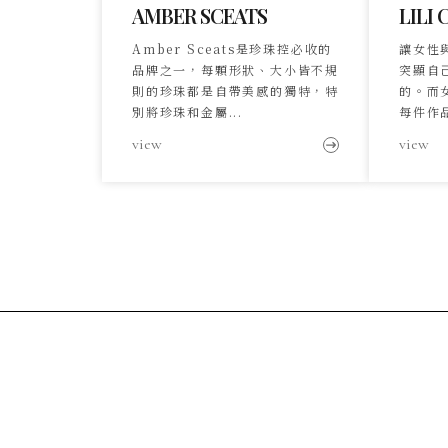
AMBER SCEATS
LILI 
Amber Sceats是珍珠控必收的
讓女性
品牌之一，每顆形狀、大小皆不規
突顯自
則的珍珠都是自帶美感的獨特，特
的。而
別將珍珠和金屬...
每件作品
view
view