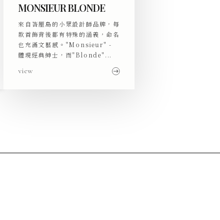
MONSIEUR BLONDE
來自峇厘島的小眾設計師品牌，每
款首飾背後都有特殊的涵義，命名
也充滿文藝感。"Monsieur" -
體現經典紳士，而"Blonde"...
view