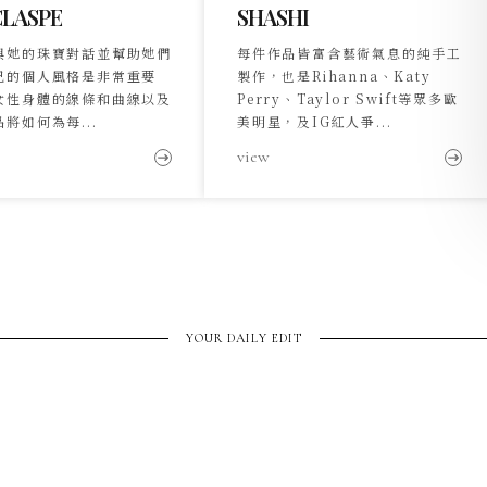
CLASPE
SHASHI
與她的珠寶對話並幫助她們
每件作品皆富含藝術氣息的純手工
己的個人風格是非常重要
製作，也是Rihanna、Katy
女性身體的線條和曲線以及
Perry、Taylor Swift等眾多歐
將如何為每...
美明星，及IG紅人爭...
view
YOUR DAILY EDIT