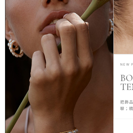
NEW 
BO
TE
把飾
聊；