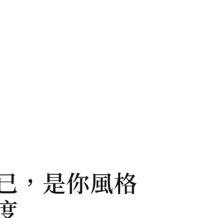
已，是你風格
度